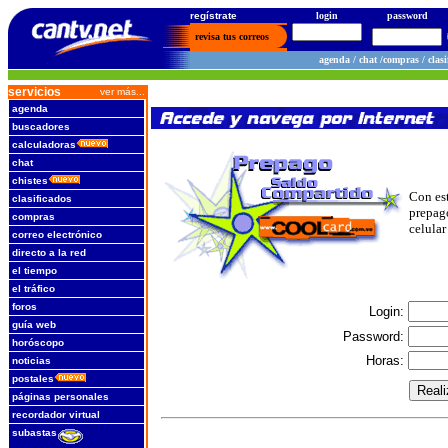
regístrate
login
password
revisa tus correos
agenda
/
chat
/
compras
/
clasi
servicios
ver más...
agenda
buscadores
calculadoras
chat
chistes
Con est
clasificados
prepag
compras
celula
correo electrónico
directo a la red
el tiempo
el tráfico
foros
Login:
guía web
Password:
horóscopo
Horas:
noticias
postales
páginas personales
recordador virtual
subastas