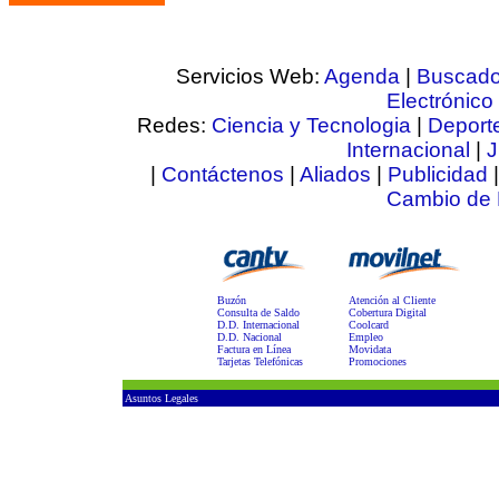
Servicios Web:
Agenda
|
Buscado
Electrónico
Redes:
Ciencia y Tecnologia
|
Deport
Internacional
|
J
|
Contáctenos
|
Aliados
|
Publicidad
Cambio de
Buzón
Atención al Cliente
Consulta de Saldo
Cobertura Digital
D.D. Internacional
Coolcard
D.D. Nacional
Empleo
Factura en Línea
Movidata
Tarjetas Telefónicas
Promociones
Asuntos Legales