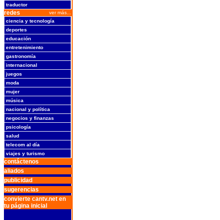
traductor
redes
ver más...
ciencia y tecnología
deportes
educación
entretenimiento
gastronomía
internacional
juegos
moda
mujer
música
nacional y política
negocios y finanzas
psicología
salud
telecom al día
viajes y turismo
contáctenos
aliados
publicidad
sugerencias
convierte cantv.net en
tu página inicial